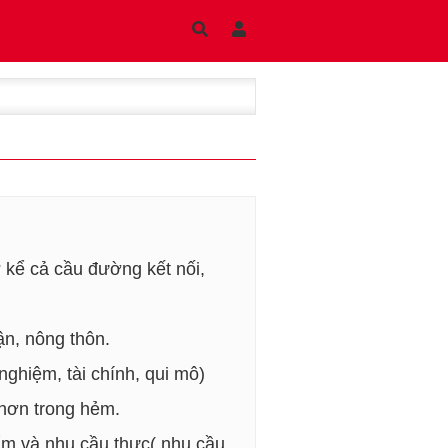
 kể cả cầu đường kết nối,
ận, nông thôn.
ghiệm, tài chính, qui mô)
 hơn trong hẻm.
phẩm và nhu cầu thực( nhu cầu