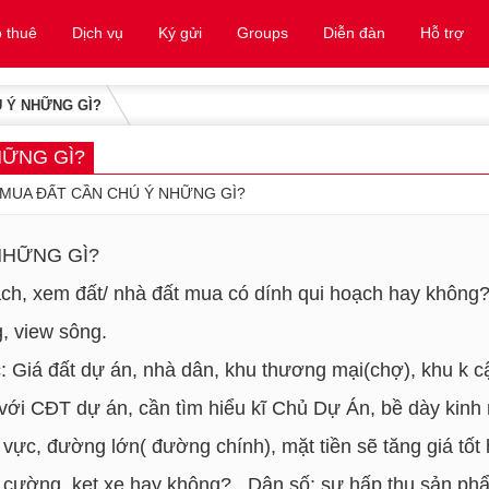
 thuê
Dịch vụ
Ký gửi
Groups
Diễn đàn
Hỗ trợ
Ú Ý NHỮNG GÌ?
HỮNG GÌ?
 MUA ĐẤT CẦN CHÚ Ý NHỮNG GÌ?
NHỮNG GÌ?
ạch, xem đất/ nhà đất mua có dính qui hoạch hay không?
g, view sông.
: Giá đất dự án, nhà dân, khu thương mại(chợ), khu k c
với CĐT dự án, cần tìm hiểu kĩ Chủ Dự Án, bề dày kinh n
u vực, đường lớn( đường chính), mặt tiền sẽ tăng giá tốt
riều cường, kẹt xe hay không? . Dân số: sự hấp thu sản 