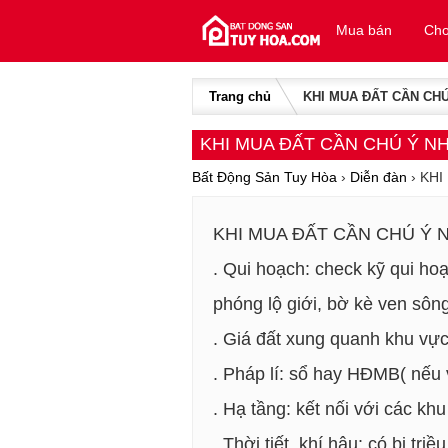
Skip to content
Mua bán
Cho
Trang chủ
KHI MUA ĐẤT CẦN CH
KHI MUA ĐẤT CẦN CHÚ Ý N
Bất Động Sản Tuy Hòa
›
Diễn đàn
›
KHI
KHI MUA ĐẤT CẦN CHÚ Ý 
. Qui hoạch: check kỹ qui ho
phóng lộ giới, bờ kè ven sôn
. Giá đất xung quanh khu vực
. Pháp lí: sổ hay HĐMB( nếu 
. Hạ tầng: kết nối với các kh
. Thời tiết, khí hậu: có bị t