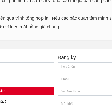
g, chi phí mua và sửa chữa quá cao thì giá bán cũng cao
trên quá trình tổng hợp lại. Nếu các bác quan tâm mình sẽ
ữa vì k có mặt bằng giá chung
Đăng ký
HẬP
hẩu?