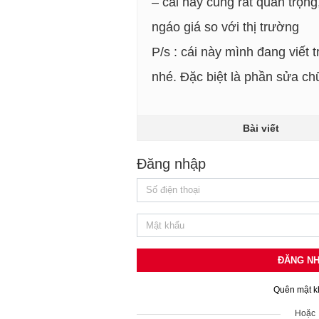
– cái này cũng rất quan trọn
ngáo giá so với thị trường
P/s : cái này mình đang viết 
nhé. Đặc biệt là phần sửa ch
Bài viết
Đăng nhập
ĐĂNG N
Quên mật k
Hoặc