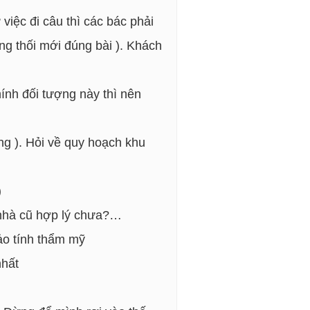
việc đi câu thì các bác phải
ứng thối mới đúng bài ). Khách
hính đối tượng này thì nên
ồng ). Hỏi về quy hoạch khu
)
í nhà cũ hợp lý chưa?…
bảo tính thẩm mỹ
nhất