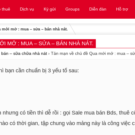
 thuê
Dịch vụ
Ký gửi
Groups
Diễn đàn
Hỗ trợ
 mới mở : mua – sửa – bán nhà nát.
I MỞ : MUA – SỬA – BÁN NHÀ NÁT.
 bán – sữa chữa nhà nát
›
Tản mạn về chủ đề Qua mới mở : mua – sửa
ì bạn cần chuẩn bị 3 yếu tố sau:
an nhưng có tiền thì dễ rồi : gọi Sale mua bán Bds, thu
nào có thời gian, tập chung vào mảng này là công việc c