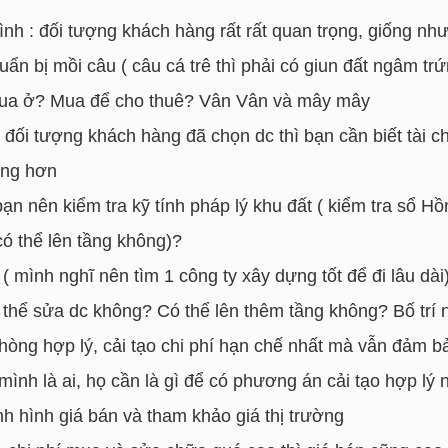
h : đối tượng khách hàng rất rất quan trọng, giống như 
huẩn bị mồi câu ( câu cá trê thì phải có giun đất ngâm tr
ua ở? Mua để cho thuê? Vân Vân và mây mây
 đối tượng khách hàng đã chọn dc thì bạn cần biết tài c
àng hơn
 bạn nên kiểm tra kỹ tính pháp lý khu đất ( kiểm tra sổ H
có thể lên tầng không)?
 mình nghĩ nên tìm 1 công ty xây dựng tốt để đi lâu dài
có thể sửa dc không? Có thể lên thêm tầng không? Bố tr
 phòng hợp lý, cải tạo chi phí hạn chế nhất mà vẫn đảm 
ình là ai, họ cần là gì để có phương án cải tạo hợp lý 
nh hình giá bán và tham khảo giá thị trường