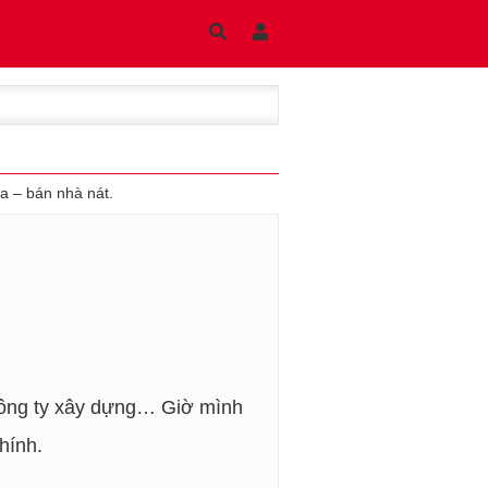
 – bán nhà nát.
ê công ty xây dựng… Giờ mình
hính.