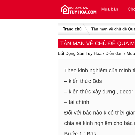
Skip to content
Mua bán
Cho
Trang chủ
Tản mạn về chủ đề Qua
TẢN MẠN VỀ CHỦ ĐỀ QUA MỚ
Bất Động Sản Tuy Hòa
›
Diễn đàn
›
Mua
Theo kinh nghiệm của mình th
– kiến thức Bds
– kiến thức xây dựng , decor
– tài chính
Đối với bác nào k có thời gi
chia sẻ kinh nghiệm cho bác 
Bước 1 : Bds