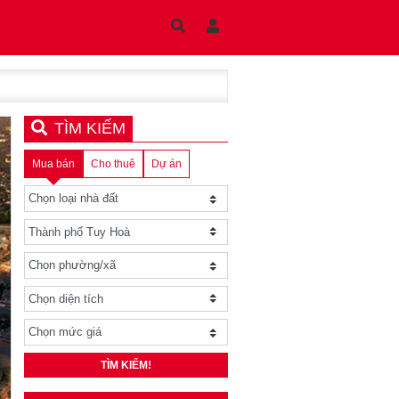
TÌM KIẾM
Mua bán
Cho thuê
Dự án
TÌM KIẾM!