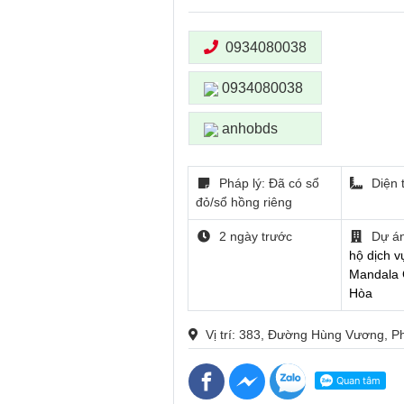
0934080038
0934080038
anhobds
Pháp lý: Đã có sổ
Diện 
đỏ/sổ hồng riêng
2 ngày trước
Dự á
hộ dịch v
Mandala 
Hòa
Vị trí: 383, Đường Hùng Vương, 