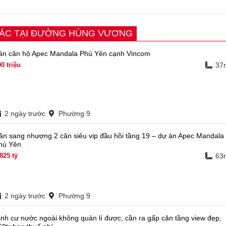
HÁC TẠI ĐƯỜNG HÙNG VƯƠNG
án căn hộ Apec Mandala Phú Yên cạnh Vincom
00
triệu
37
2 ngày trước
Phường 9
ần sang nhượng 2 căn siêu vip đầu hồi tầng 19 – dự án Apec Mandala
hú Yên
,825
tỷ
63
2 ngày trước
Phường 9
ịnh cư nước ngoài không quản lí được, cần ra gấp căn tầng view đẹp,