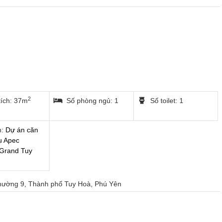
2
tích: 37m
Số phòng ngủ: 1
Số toilet: 1
n:
Dự án căn
ụ Apec
Grand Tuy
Phường 9, Thành phố Tuy Hoà, Phú Yên