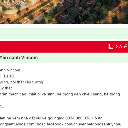
2
37m
 Yên cạnh Vincom
ạnh Vincom.
 lầu 10.
 trì, nội thất liền tường)
ủy thác.
, trần thạch cao, thiết bị vệ sinh, hệ thống đèn chiếu sáng, hệ thống
21.
iên hệ xem nhà đất vui vẻ gọi ngay: 0934.080.038 Hồ An.
tdongsantuyhoa.com/ hoặc facebook.com/chuyenbatdongsantuyhoa/