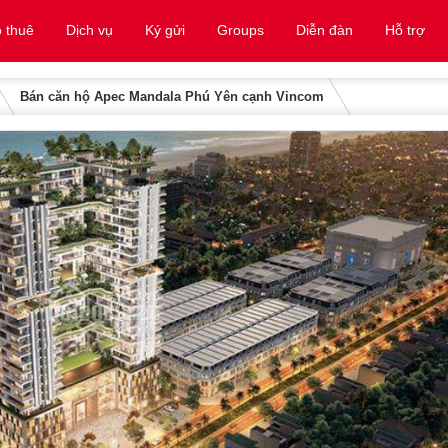
 thuê
Dịch vụ
Ký gửi
Groups
Diễn đàn
Hỗ trợ
Bán căn hộ Apec Mandala Phú Yên cạnh Vincom