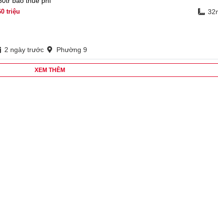
60tr bao thuế phí
60
triệu
32
2 ngày trước
Phường 9
XEM THÊM