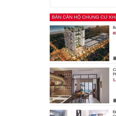
BÁN CĂN HỘ CHUNG CƯ K
B
8
C
P
1
Đ