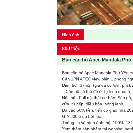
Hình ảnh
800
triệu
Bán căn hộ Apec Mandala Phú
Bán căn hộ Apec Mandala Phú Yên c
Căn 1PN APEC view biển 1 phòng ngủ
Diện tích 37m2, (giá đã có VAT, phí bảo
– Căn hộ có thể để ở, tự kinh doanh, 
Nội thất: Full nội thất cơ bản: Sàn gỗ
cửa, tủ bếp, điều hòa, nóng lạnh.
Đã vào 60% tiền, tiến độ giao nhà 20
GIÁ 800 triệu bớt lộc.
Thông tin và hình ảnh thật 100%. 13L
Xem thêm sản phẩm tại website: ba