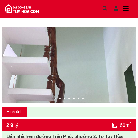
Skip to content
Hình ảnh
2
2,9
tỷ
60m
Bán nhà hẻm đường Trần Phú, phường 2, Tp Tuy Hòa