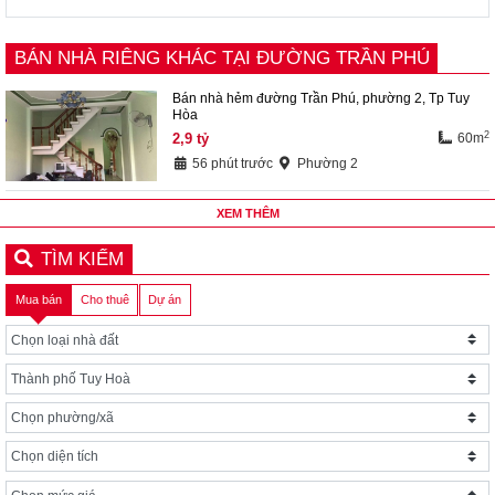
BÁN NHÀ RIÊNG KHÁC TẠI ĐƯỜNG TRẦN PHÚ
Bán nhà hẻm đường Trần Phú, phường 2, Tp Tuy
Hòa
2
2,9
tỷ
60m
56 phút trước
Phường 2
XEM THÊM
TÌM KIẾM
Mua bán
Cho thuê
Dự án