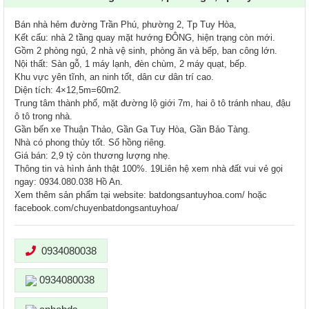
Bán nhà hẻm đường Trần Phú, phường 2, Tp Tuy Hòa,
Kết cấu: nhà 2 tầng quay mặt hướng ĐÔNG, hiện trạng còn mới.
Gồm 2 phòng ngủ, 2 nhà vệ sinh, phòng ăn và bếp, ban công lớn.
Nội thất: Sàn gỗ, 1 máy lạnh, đèn chùm, 2 máy quạt, bếp.
Khu vực yên tĩnh, an ninh tốt, dân cư dân trí cao.
Diện tích: 4×12,5m=60m2.
Trung tâm thành phố, mặt đường lộ giới 7m, hai ô tô tránh nhau, đậu
ô tô trong nhà.
Gần bến xe Thuận Thảo, Gần Ga Tuy Hòa, Gần Bảo Tàng.
Nhà có phong thủy tốt. Sổ hồng riêng.
Giá bán: 2,9 tỷ còn thương lượng nhẹ.
Thông tin và hình ảnh thật 100%. 19Liên hệ xem nhà đất vui vẻ gọi
ngay: 0934.080.038 Hồ An.
Xem thêm sản phẩm tại website: batdongsantuyhoa.com/ hoặc
facebook.com/chuyenbatdongsantuyhoa/
0934080038
0934080038