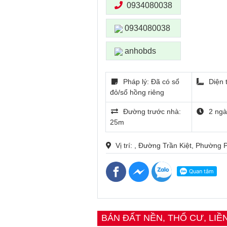
0934080038
0934080038
anhobds
Pháp lý: Đã có sổ
Diện 
đỏ/sổ hồng riêng
Đường trước nhà:
2 ngà
25m
Vị trí: , Đường Trần Kiệt, Phườn
BÁN ĐẤT NỀN, THỔ CƯ, LIỀ