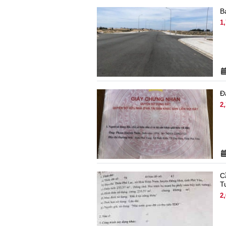
B
1
Đ
2,
C
T
2,