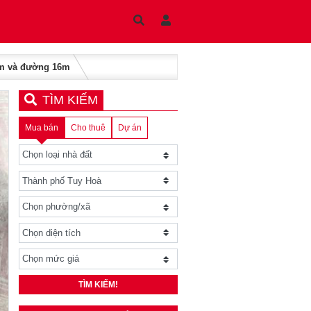
25m và đường 16m
TÌM KIẾM
Mua bán
Cho thuê
Dự án
TÌM KIẾM!