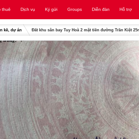
 thuê
Dịch vụ
Ký gửi
Groups
Diễn đàn
Hỗ trợ
ền kề, dự án
Đất khu sân bay Tuy Hoà 2 mặt tiền đường Trần Kiệt 