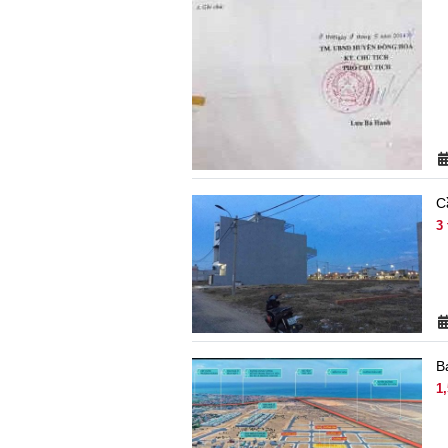
C
3
B
1,