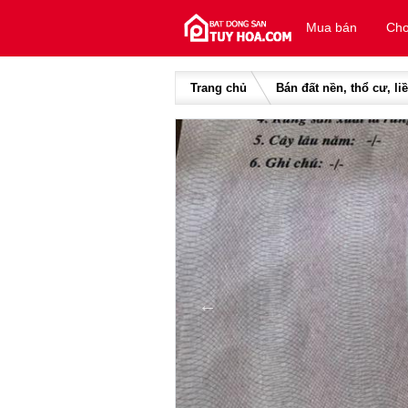
Skip to content
Mua bán
Cho
Trang chủ
Bán đất nền, thổ cư, li