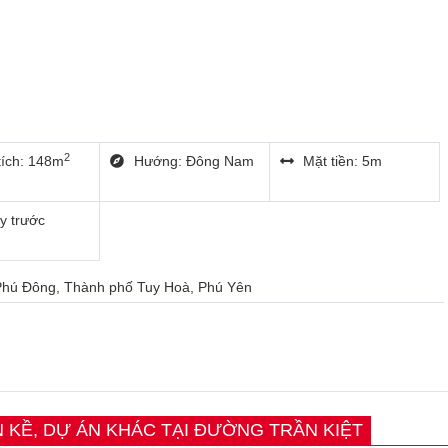
2
tích: 148m
Hướng: Đông Nam
Mặt tiền: 5m
y trước
g Phú Đông, Thành phố Tuy Hoà, Phú Yên
N KỀ, DỰ ÁN KHÁC TẠI ĐƯỜNG TRẦN KIỆT