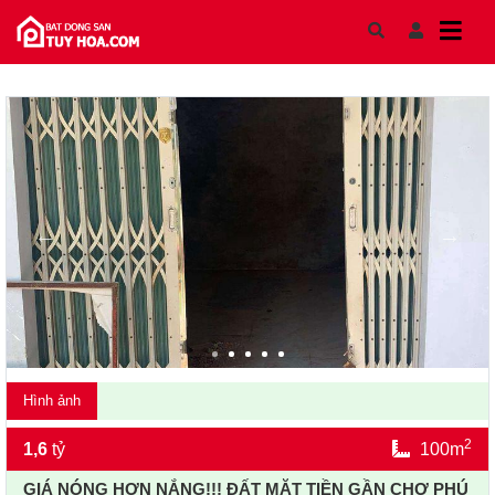
Skip to content
Hình ảnh
2
1,6
tỷ
100m
GIÁ NÓNG HƠN NẮNG!!! ĐẤT MẶT TIỀN GẦN CHỢ PHÚ