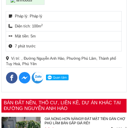
Pháp lý: Pháp lý
2
Diện tích: 100m
Mặt tiền: 5m
7 phút trước
Vị trí: , Đường Nguyễn Anh Hào, Phường Phú Lâm, Thành phố
Tuy Hoà, Phú Yên
BÁN ĐẤT NỀN, THỔ CƯ, LIỀN KỀ, DỰ ÁN KHÁC TẠI
ĐƯỜNG NGUYỄN ANH HÀO
GIÁ NÓNG HƠN NẮNG!!! ĐẤT MẶT TIỀN GẦN CHỢ
PHÚ LÂM BÁN GẤP GIÁ RẺ!!