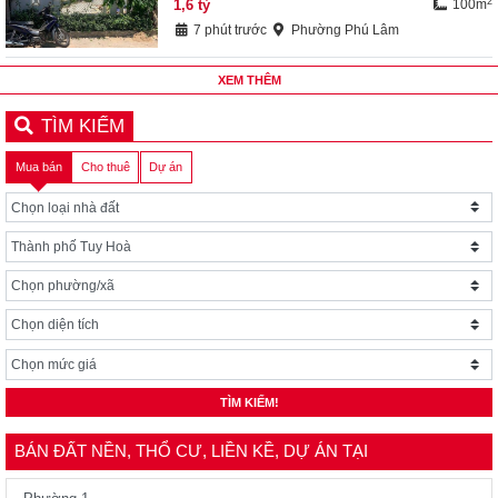
2
1,6
tỷ
100m
7 phút trước
Phường Phú Lâm
XEM THÊM
TÌM KIẾM
Mua bán
Cho thuê
Dự án
TÌM KIẾM!
BÁN ĐẤT NỀN, THỔ CƯ, LIỀN KỀ, DỰ ÁN TẠI