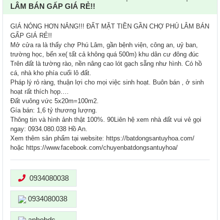
LÂM BÁN GẤP GIÁ RẺ!!
GIÁ NÓNG HƠN NẮNG!!! ĐẤT MẶT TIỀN GẦN CHỢ PHÚ LÂM BÁN
GẤP GIÁ RẺ!!
Mở cửa ra là thấy chợ Phú Lâm, gần bệnh viện, công an, uỷ ban,
trường học, bến xe( tất cả không quá 500m) khu dân cư đông đúc
Trên đất là tường rào, nền nâng cao lót gạch sẵng như hình. Có hồ
cá, nhà kho phía cuối lô đất.
Pháp lý rỏ ràng, thuận lợi cho mọi việc sinh hoạt. Buôn bán , ở sinh
hoạt rất thích họp….
Đất vuông vức 5x20m=100m2.
Gía bán: 1,6 tỷ thương lượng.
Thông tin và hình ảnh thật 100%. 90Liên hệ xem nhà đất vui vẻ gọi
ngay: 0934.080.038 Hồ An.
Xem thêm sản phẩm tại website: https://batdongsantuyhoa.com/
hoặc https://www.facebook.com/chuyenbatdongsantuyhoa/
0934080038
0934080038
anhobds