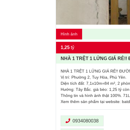
Hình ảnh
1,25
tỷ
NHÀ 1 TRỆT 1 LỬNG GIÁ RẺ!
NHÀ 1 TRỆT 1 LỬNG GIÁ RẺ!! ĐƯ
Vị trí: Phường 2, Tuy Hòa, Phú Yên.
Diện tích đất: 7,1x10m=84 m², 2 phòn
Hướng: Tây Bắc. giá bèo: 1,25 tỷ cò
Thông tin và hình ảnh thật 100%. 71L
Xem thêm sản phẩm tại website: ba
0934080038