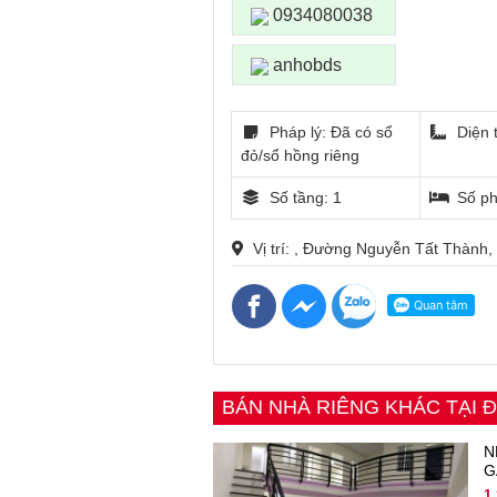
0934080038
anhobds
Pháp lý: Đã có sổ
Diện 
đỏ/sổ hồng riêng
Số tầng: 1
Số ph
Vị trí: , Đường Nguyễn Tất Thành
BÁN NHÀ RIÊNG KHÁC TẠI
N
G
1,