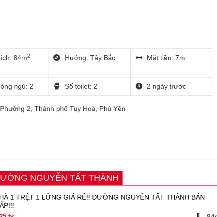
2
tích: 84m
Hướng: Tây Bắc
Mặt tiền: 7m
òng ngủ: 2
Số toilet: 2
2 ngày trước
, Phường 2, Thành phố Tuy Hoà, Phú Yên
 ĐƯỜNG NGUYỄN TẤT THÀNH
HÀ 1 TRỆT 1 LỬNG GIÁ RẺ!! ĐƯỜNG NGUYỄN TẤT THÀNH BÁN
ẤP!!!
25
tỷ
84