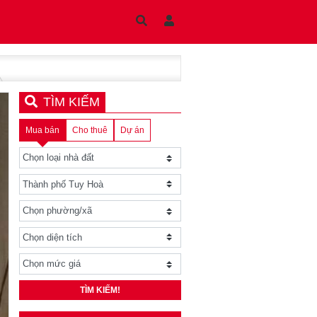
TÌM KIẾM
Mua bán
Cho thuê
Dự án
TÌM KIẾM!