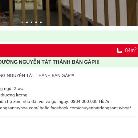
2
84m
! ĐƯỜNG NGUYỄN TẤT THÀNH BÁN GẤP!!!
ỜNG NGUYỄN TẤT THÀNH BÁN GẤP!!!
g ngủ, 2 wc.
n thương lượng.
iên hệ xem nhà đất vui vẻ gọi ngay: 0934.080.038 Hồ An.
tdongsantuyhoa.com/ hoặc facebook.com/chuyenbatdongsantuyhoa/