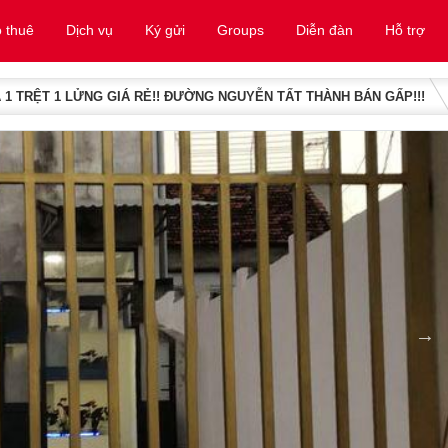
 thuê
Dịch vụ
Ký gửi
Groups
Diễn đàn
Hỗ trợ
 1 TRỆT 1 LỬNG GIÁ RẺ!! ĐƯỜNG NGUYỄN TẤT THÀNH BÁN GẤP!!!