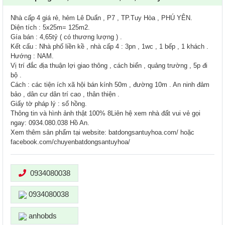
Nhà cấp 4 giá rẻ, hẻm Lê Duẩn , P7 , TP.Tuy Hòa , PHÚ YÊN.
Diện tích : 5x25m= 125m2.
Gía bán : 4,65tỷ ( có thương lượng ) .
Kết cấu : Nhà phố liền kề , nhà cấp 4 : 3pn , 1wc , 1 bếp , 1 khách .
Hướng : NAM.
Vị trí đắc địa thuận lợi giao thông , cách biển , quảng trường , 5p đi
bộ .
Cách : các tiện ích xã hội bán kính 50m , đường 10m . An ninh đảm
bảo , dân cư dân trí cao , thân thiện .
Giấy tờ pháp lý : sổ hồng.
Thông tin và hình ảnh thật 100% 8Liên hệ xem nhà đất vui vẻ gọi
ngay: 0934.080.038 Hồ An.
Xem thêm sản phẩm tại website: batdongsantuyhoa.com/ hoặc
facebook.com/chuyenbatdongsantuyhoa/
0934080038
0934080038
anhobds