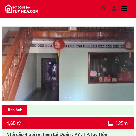
Skip to content
Hình ảnh
2
4,65
tỷ
125m
Nhà cấp 4 giá rẻ, hẻm Lê Duẩn , P7 , TP.Tuy Hòa