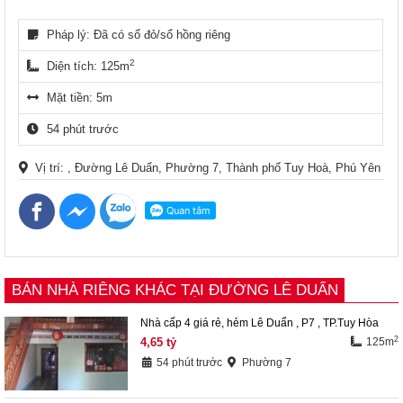
Pháp lý: Đã có sổ đỏ/sổ hồng riêng
2
Diện tích: 125m
Mặt tiền: 5m
54 phút trước
Vị trí: , Đường Lê Duẩn, Phường 7, Thành phố Tuy Hoà, Phú Yên
BÁN NHÀ RIÊNG KHÁC TẠI ĐƯỜNG LÊ DUẨN
Nhà cấp 4 giá rẻ, hẻm Lê Duẩn , P7 , TP.Tuy Hòa
2
4,65
tỷ
125m
54 phút trước
Phường 7