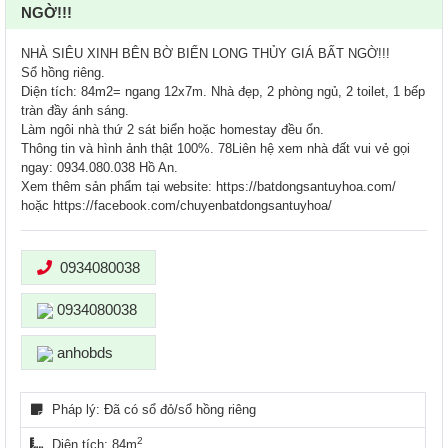
NGỜ!!!
NHÀ SIÊU XINH BÊN BỜ BIỂN LONG THỦY GIÁ BẤT NGỜ!!!
Sổ hồng riêng.
Diện tích: 84m2= ngang 12x7m. Nhà đẹp, 2 phòng ngủ, 2 toilet, 1 bếp
tràn đầy ánh sáng.
Làm ngôi nhà thứ 2 sát biển hoặc homestay đều ổn.
Thông tin và hình ảnh thật 100%. 78Liên hệ xem nhà đất vui vẻ gọi
ngay: 0934.080.038 Hồ An.
Xem thêm sản phẩm tại website: https://batdongsantuyhoa.com/
hoặc https://facebook.com/chuyenbatdongsantuyhoa/
0934080038
0934080038
anhobds
Pháp lý: Đã có sổ đỏ/sổ hồng riêng
2
Diện tích: 84m