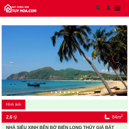
Skip to content
Hình ảnh
2
2,6
tỷ
84m
NHÀ SIÊU XINH BÊN BỜ BIỂN LONG THỦY GIÁ BẤT