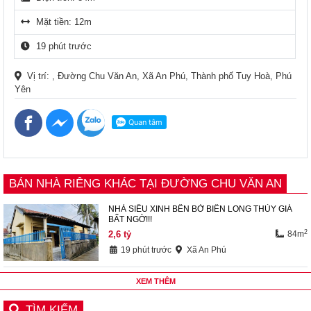
Mặt tiền: 12m
19 phút trước
Vị trí: , Đường Chu Văn An, Xã An Phú, Thành phố Tuy Hoà, Phú
Yên
BÁN NHÀ RIÊNG KHÁC TẠI ĐƯỜNG CHU VĂN AN
NHÀ SIÊU XINH BÊN BỜ BIỂN LONG THỦY GIÁ
BẤT NGỜ!!!
2
2,6
tỷ
84m
19 phút trước
Xã An Phú
XEM THÊM
TÌM KIẾM